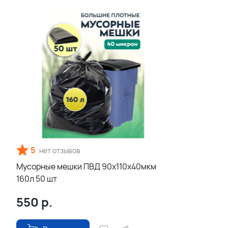
5
нет отзывов
Мусорные мешки ПВД 90х110х40мкм
160л 50 шт
550
р.