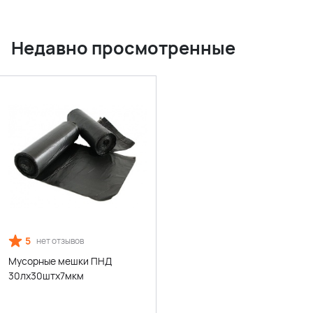
Недавно просмотренные
5
нет отзывов
Мусорные мешки ПНД
30лх30штх7мкм