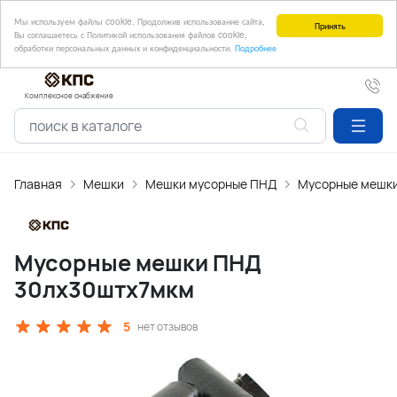
Мы используем файлы cookie. Продолжив использование сайта,
Принять
Вы соглашаетесь с Политикой использования файлов cookie,
обработки персональных данных и конфиденциальности.
Подробнее
Комплексное снабжение
Главная
Мешки
Мешки мусорные ПНД
Мусорные мешки
Мусорные мешки ПНД
30лх30штх7мкм
5
нет отзывов